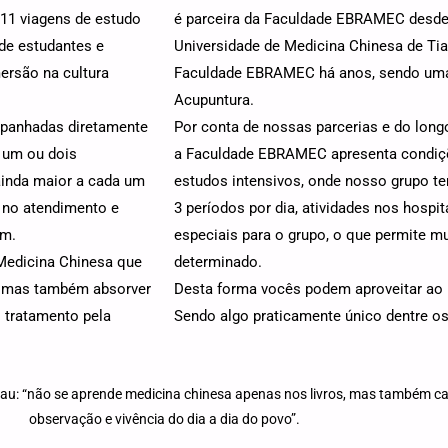
11 viagens de estudo
é parceira da Faculdade EBRAMEC desde 2
de estudantes e
Universidade de Medicina Chinesa de Tia
ersão na cultura
Faculdade EBRAMEC há anos, sendo uma 
Acupuntura.
mpanhadas diretamente
Por conta de nossas parcerias e do lon
e um ou dois
a Faculdade EBRAMEC apresenta condiçõe
ainda maior a cada um
estudos intensivos, onde nosso grupo te
l no atendimento e
3 períodos por dia, atividades nos hospi
em.
especiais para o grupo, o que permite 
Medicina Chinesa que
determinado.
s, mas também absorver
Desta forma vocês podem aproveitar ao 
 tratamento pela
Sendo algo praticamente único dentre os
neau: “não se aprende medicina chinesa apenas nos livros, mas também 
observação e vivência do dia a dia do povo”.