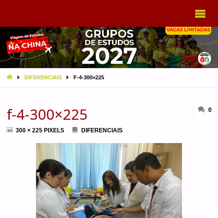
VIAGEM
A CHINA
EBRAMEC
HOME
DIFERENCIAIS
F-4-300×225
f-4-300×225
0
FULL
300 × 225
PIXELS
DIFERENCIAIS
SIZE