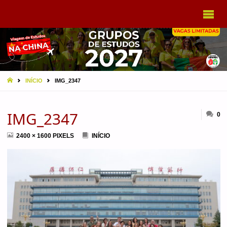
VIAGEM
A CHINA
EBRAMEC
HOME
INÍCIO
IMG_2347
IMG_2347
0
FULL
2400 × 1600
PIXELS
INÍCIO
SIZE