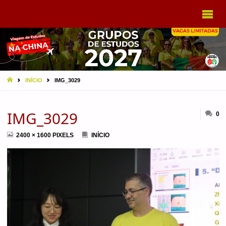
VIAGEM
A CHINA
EBRAMEC
HOME
INÍCIO
IMG_3029
IMG_3029
0
FULL
2400 × 1600
PIXELS
INÍCIO
SIZE