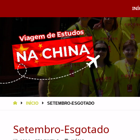
Ski
INÍ
VIAGEM
A CHINA
to
EBRAMEC
con
HOME
INÍCIO
SETEMBRO-ESGOTADO
Setembro-Esgotado