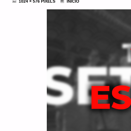
FULL
1024 × 576
PIXELS
INÍCIO
SIZE