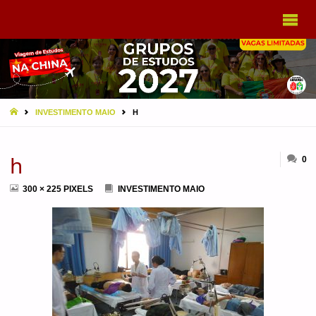
VIAGEM
A CHINA
EBRAMEC
HOME
INVESTIMENTO MAIO
H
h
0
FULL
300 × 225
PIXELS
INVESTIMENTO MAIO
SIZE