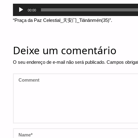
Tocador
00:00
de
“Praça da Paz Celestial_天安门_Tiānānmén(35)”.
áudio
Deixe um comentário
O seu endereço de e-mail não será publicado.
Campos obriga