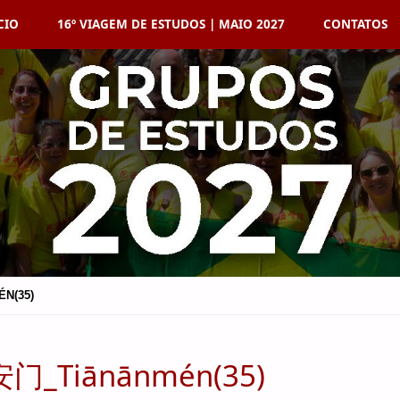
p
CIO
16º VIAGEM DE ESTUDOS | MAIO 2027
CONTATOS
tent
N(35)
天安门_Tiānānmén(35)