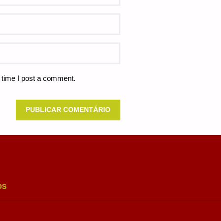
 time I post a comment.
OS