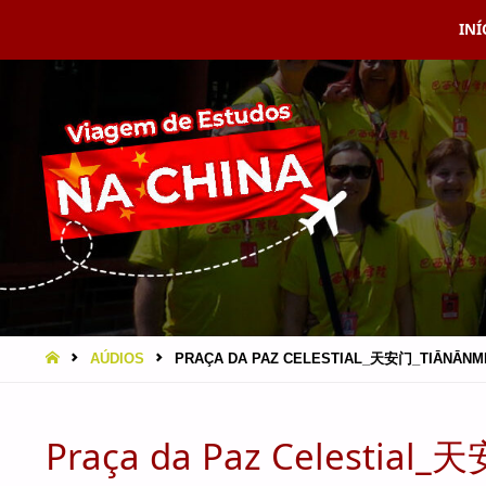
Ski
INÍ
VIAGEM
A CHINA
to
EBRAMEC
con
HOME
AÚDIOS
PRAÇA DA PAZ CELESTIAL_天安门_TIĀNĀNMÉ
Praça da Paz Celestial_