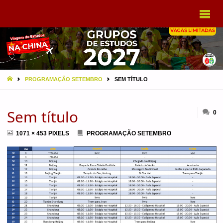
VIAGEM
A CHINA
EBRAMEC
HOME
PROGRAMAÇÃO SETEMBRO
SEM TÍTULO
Sem título
0
FULL
1071 × 453
PIXELS
PROGRAMAÇÃO SETEMBRO
SIZE